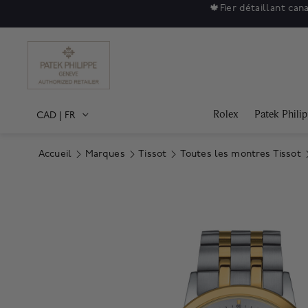
🍁
Fier détaillant can
Rolex
Patek Phili
CAD
|
FR
Accueil
Marques
Tissot
Toutes les montres Tissot
Product Images