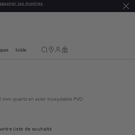
agasiner les montres
ques
Solde
0
2 mm quartz en acier inoxydable PVD
votre liste de souhaits