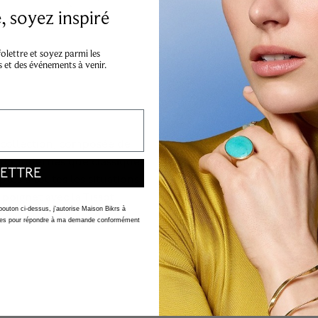
 soyez inspiré
lettre et soyez parmi les
s et des événements à venir.
 collection, composée de
nt modernes que classiques,
ETTRE
tés à toutes les situations.
poignet avec la Tissot
 bouton ci-dessus, j'autorise Maison Bikrs à
nelles pour répondre à ma demande conformément