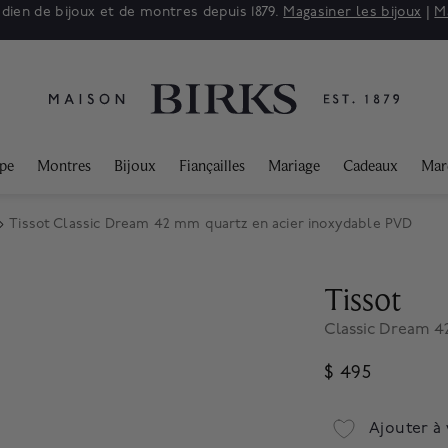
adien de bijoux et de montres depuis 1879.
Magasiner les bijoux
|
M
ppe
Montres
Bijoux
Fiançailles
Mariage
Cadeaux
Mar
Tissot Classic Dream 42 mm quartz en acier inoxydable PVD
Tissot
Classic Dream 4
$ 495
Ajouter à 