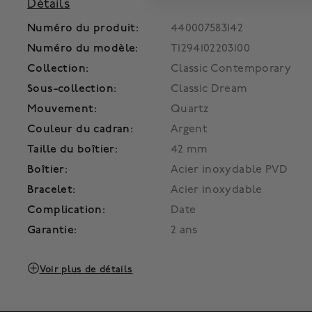
Détails
Numéro du produit:
440007583142
Numéro du modèle:
T1294102203100
Collection:
Classic Contemporary
Sous-collection:
Classic Dream
Mouvement:
Quartz
Couleur du cadran:
Argent
Taille du boîtier:
42 mm
Boîtier:
Acier inoxydable PVD
Bracelet:
Acier inoxydable
Complication:
Date
Garantie:
2 ans
Voir plus de détails