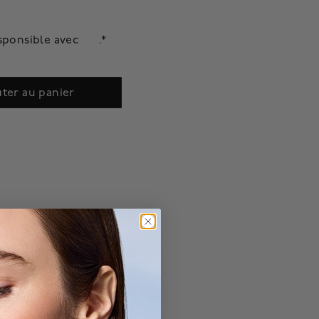
sponsible avec
.*
ter au panier