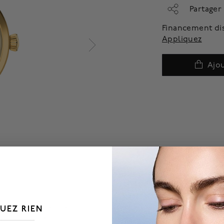
Partager
Financement di
Appliquez
Ajou
UEZ RIEN
___________________________________