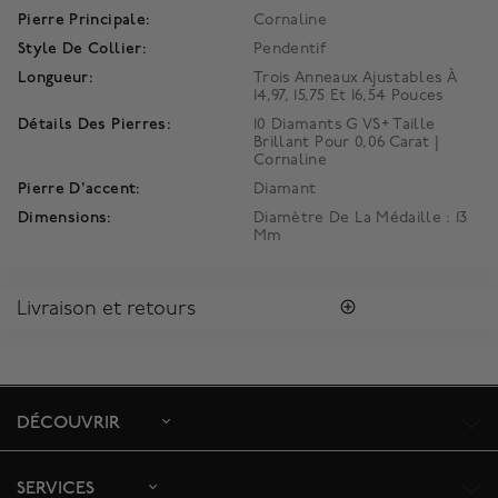
Pierre Principale:
Cornaline
Style De Collier:
Pendentif
Longueur:
Trois Anneaux Ajustables À
14,97, 15,75 Et 16,54 Pouces
Détails Des Pierres:
10 Diamants G VS+ Taille
Brillant Pour 0,06 Carat |
Cornaline
Pierre D'accent:
Diamant
Dimensions:
Diamètre De La Médaille : 13
Mm
Livraison et retours
LIVRAISON
Profitez de la livraison régulière gratuite au Canada. Pour
s'assurer la satisfaction de la réception des colis, toutes les
livraisons requièrent une signature confirmant sa réception.
DÉCOUVRIR
Le délai de livraison estimé est de 2 à 5 jours ouvrables. Pour
plus d'information,
cliquez ici
.
SERVICES
RETOURS