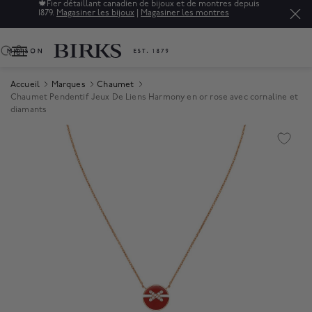
🍁
Fier détaillant canadien de bijoux et de montres depuis
1879.
Magasiner les bijoux
|
Magasiner les montres
0
Accueil
Marques
Chaumet
Chaumet Pendentif Jeux De Liens Harmony en or rose avec cornaline et
diamants
Product Images