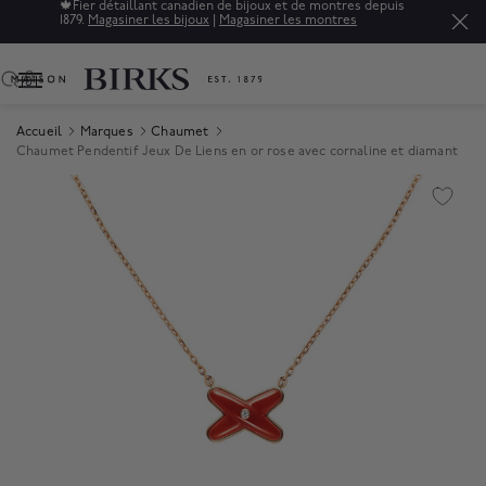
🍁
Fier détaillant canadien de bijoux et de montres depuis
1879.
Magasiner les bijoux
|
Magasiner les montres
0
Accueil
Marques
Chaumet
Chaumet Pendentif Jeux De Liens en or rose avec cornaline et diamant
Product Images