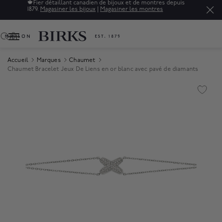
🍁
Fier détaillant canadien de bijoux et de montres depuis
1879.
Magasiner les bijoux
|
Magasiner les montres
0
Accueil
Marques
Chaumet
Chaumet Bracelet Jeux De Liens en or blanc avec pavé de diamants
Product Images