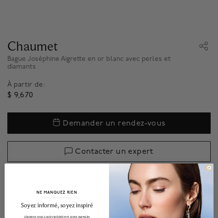
Chaumet
Bague Joséphine Aigrette en or blanc avec perles et
diamants
À partir de:
$ 9,670
Demander un rendez-vous
Contacter un expert
Financement disponsible avec
.*
Appliquez
NE MANQUEZ RIEN
______________________________________________________________________
Soyez informé, soyez inspiré
À propos de
Abonnez-vous à notre infolettre et soyez parmi les