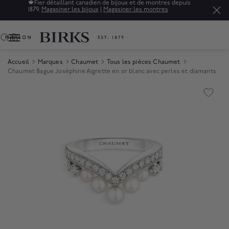
🍁
Fier détaillant canadien de bijoux et de montres depuis
1879.
Magasiner les bijoux
|
Magasiner les montres
0
Accueil
Marques
Chaumet
Tous les pièces Chaumet
Chaumet Bague Joséphine Aigrette en or blanc avec perles et diamants
Product Images