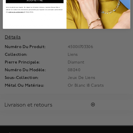
SOUMETTRE
rapproche leur destinée. Il interpelle chacun dans sa relation
Votre vie privée nous importe. En cliquant sur le bouton ci-dessus, j'autorise Maison Bikrs à
à l'autre, aux autres, au monde ou même à soi. A travers lui,
collecter et à utiliser mes informations personnelles pour répondre à ma demande conformément
à la
politique de confidentialité
de Maison Birks.
c'est la dimension affective et sentimentale du bijou qui se
fait jour et signe les étapes ou événements forts d'une vie.
Information produit
Détails
Numéro Du Produit:
450011703306
Collection:
Liens
Pierre Principale:
Diamant
Numéro Du Modèle:
081240
Sous-Collection:
Jeux De Liens
Métal Ou Matériau:
Or Blanc 18 Carats
Livraison et retours
LIVRAISON
Profitez de la livraison régulière gratuite au Canada. Pour
s'assurer la satisfaction de la réception des colis, toutes les