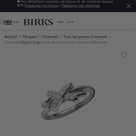
🍁
Fier détaillant canadien de bijoux et de montres depuis
1879.
Magasiner les bijoux
|
Magasiner les montres
0
Accueil
Marques
Chaumet
Tous les pièces Chaumet
Chaumet Bague large Jeux de Liens en or blanc et diamants
Product Images