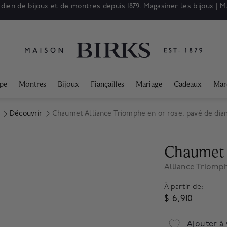
adien de bijoux et de montres depuis 1879.
Magasiner les bijoux
|
M
ppe
Montres
Bijoux
Fiançailles
Mariage
Cadeaux
Mar
Découvrir
Chaumet Alliance Triomphe en or rose. pavé de di
Chaumet
Alliance Triomph
À partir de:
$ 6,910
Ajouter à 