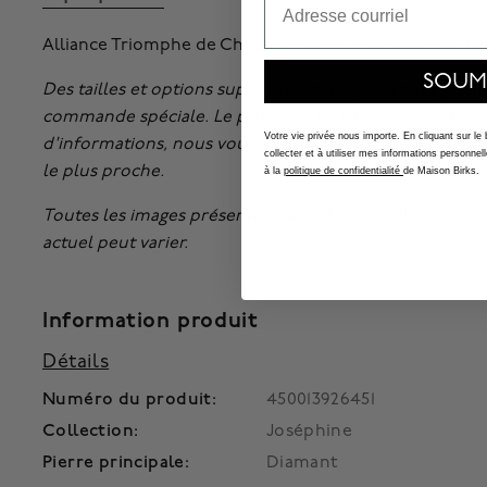
Alliance Triomphe de Chaumet en or rose, pavé de diama
SOUM
Des tailles et options supplémentaires peuvent égalem
commande spéciale. Le prix varie en fonction des spéci
Votre vie privée nous importe. En cliquant sur le
d'informations, nous vous invitons à
prendre un rend
collecter et à utiliser mes informations person
le plus proche.
à la
politique de confidentialité
de Maison Birks.
Toutes les images présentées sont à titre d'illustratio
actuel peut varier.
Information produit
Détails
Numéro du produit:
450013926451
Collection:
Joséphine
Pierre principale:
Diamant