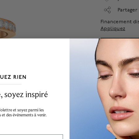
Partager
Financement di
Appliquez
Demand
UEZ RIEN
___________________________________
 soyez inspiré
lettre et soyez parmi les
s et des événements à venir.