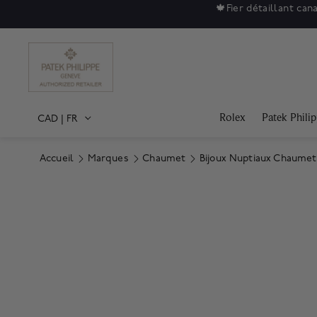
🍁
Fier détaillant can
Rolex
Patek Phili
CAD
|
FR
Accueil
Marques
Chaumet
Bijoux Nuptiaux Chaumet
Product Images