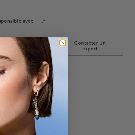
sponsible avec
.*
er un rendez-
Contacter un
vous
expert