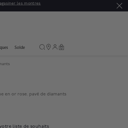
agasiner les montres
ques
Solde
0
amants
e en or rose. pavé de diamants
votre liste de souhaits