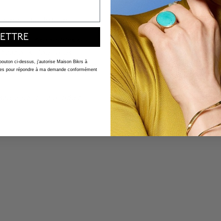
nts taille brillant.
ETTRE
ent être disponibles sur
fications. Pour plus
 bouton ci-dessus, j'autorise Maison Bikrs à
ez-vous
dans votre magasin
nelles pour répondre à ma demande conformément
n seulement. Le produit