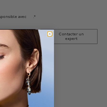
sponsible avec
.*
er un rendez-
Contacter un
vous
expert