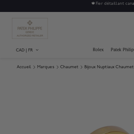
🍁
Fier détaillant can
Rolex
Patek Phili
CAD
|
FR
Accueil
Marques
Chaumet
Bijoux Nuptiaux Chaumet
Product Images