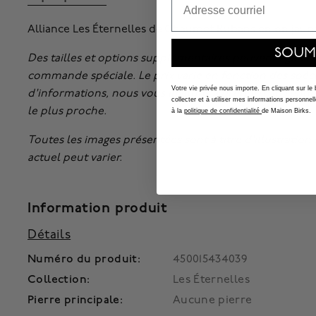
Alliance Les Éternelles de Chaumet Rubans en on jaune,
SOUM
Des tailles et options supplémentaires peuvent égalem
commande spéciale. Le prix varie en fonction des spéci
Votre vie privée nous importe. En cliquant sur le
d'informations, nous vous invitons à
prendre un rend
collecter et à utiliser mes informations person
le plus proche.
à la
politique de confidentialité
de Maison Birks.
Toutes les images présentées sont à titre d'illustratio
actuel peut varier.
Information produit
Détails
Numéro du produit:
450015434039
Collection:
Les Éternelles
Pierre principale:
Aucune pierre