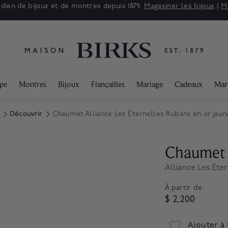
adien de bijoux et de montres depuis 1879.
Magasiner les bijoux
|
M
ppe
Montres
Bijoux
Fiançailles
Mariage
Cadeaux
Mar
Découvrir
Chaumet Alliance Les Éternelles Rubans en or jaun
Chaumet
Alliance Les Éte
À partir de:
$ 2,200
Ajouter à 