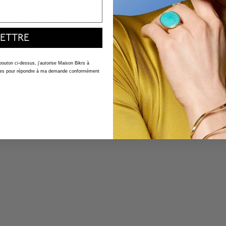
 serti d'un diamant secret.
ETTRE
ent être disponibles sur
fications. Pour plus
 bouton ci-dessus, j'autorise Maison Bikrs à
ez-vous
dans votre magasin
nelles pour répondre à ma demande conformément
n seulement. Le produit