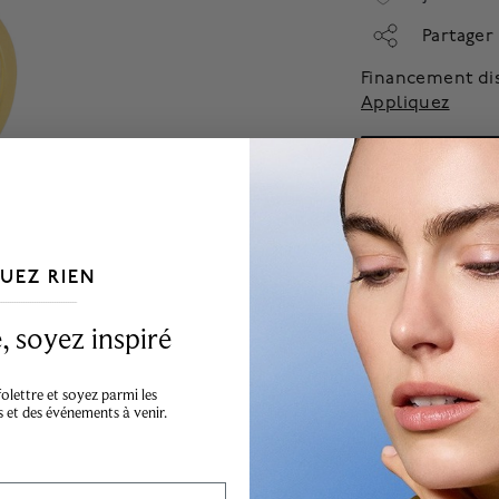
Partager
Financement di
Appliquez
Demand
UEZ RIEN
___________________________________
 soyez inspiré
lettre et soyez parmi les
s et des événements à venir.