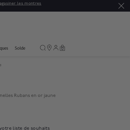
agasiner les montres
ques
Solde
0
e
rnelles Rubans en or jaune
votre liste de souhaits