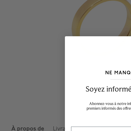
NE MANQ
___________________________________
Soyez informé,
Abonnez-vous à notre info
premiers informés des offre
À propos de
Livraison et retours
Email