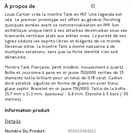
À propos de
Louis Cartier crée la montre Tank en 1917. Une légende est
née. Le premier prototype est offert au général Pershing
quelques années avant sa commercialisation en 1919. Son
esthétique unique tient à ses attaches dissimulées sous ses
brancards verticaux plats aux arêtes vives. La pureté de ses
lignes séduira les esprits libres et élégants de ce monde.
Devenue icône, la montre Tank a donné naissance à de
multiples variations, sans que sa forte identité n’en soit
dénaturée.
Montre Tank Française, petit modèle, mouvement à quartz.
Boîte et couronne à pans en or jaune 750/1000 serties de 23
diamants taille brillant pour un total de 0.78 carat. Cadran
doré soleillé, aiguilles en forme de glaive en acier bleui,
glace saphir. Bracelet en or jaune 750/1000. Taille de la boîte :
25,7 mm x 21,2 mm, épaisseur : 6,8 mm. Étanche à 3 bars (~30
mètres).
Information produit
Détails
Numéro Du Produit:
450020465622