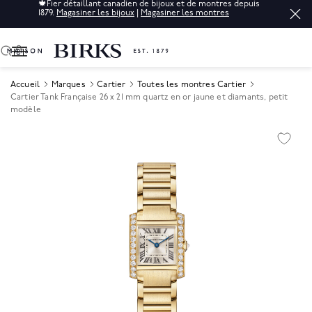
🍁
Fier détaillant canadien de bijoux et de montres depuis
1879.
Magasiner les bijoux
|
Magasiner les montres
0
Accueil
Marques
Cartier
Toutes les montres Cartier
Cartier Tank Française 26 x 21 mm quartz en or jaune et diamants, petit
modèle
Product Images