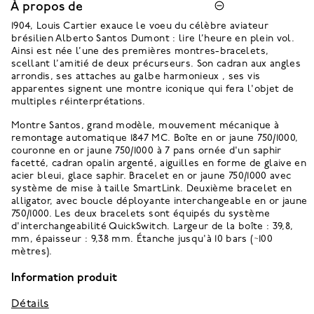
À propos de
1904, Louis Cartier exauce le voeu du célèbre aviateur
brésilien Alberto Santos Dumont : lire l’heure en plein vol.
Ainsi est née l’une des premières montres-bracelets,
scellant l’amitié de deux précurseurs. Son cadran aux angles
arrondis, ses attaches au galbe harmonieux , ses vis
apparentes signent une montre iconique qui fera l'objet de
multiples réinterprétations.
Montre Santos, grand modèle, mouvement mécanique à
remontage automatique 1847 MC. Boîte en or jaune 750/1000,
couronne en or jaune 750/1000 à 7 pans ornée d'un saphir
facetté, cadran opalin argenté, aiguilles en forme de glaive en
acier bleui, glace saphir. Bracelet en or jaune 750/1000 avec
système de mise à taille SmartLink. Deuxième bracelet en
alligator, avec boucle déployante interchangeable en or jaune
750/1000. Les deux bracelets sont équipés du système
d'interchangeabilité QuickSwitch. Largeur de la boîte : 39,8,
mm, épaisseur : 9,38 mm. Étanche jusqu'à 10 bars (~100
mètres).
Information produit
Détails