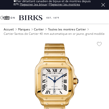
🍁
Fier détaillant canadien de bijoux et de montres depuis
1879.
Magasiner les bijoux
|
Magasiner les montres
0
Accueil
Marques
Cartier
Toutes les montres Cartier
Cartier Santos de Cartier 40 mm automatique en or jaune, grand modèle
Product Images