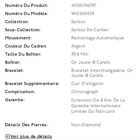
Numéro Du Produit:
450017116797
Numéro Du Modèle:
WGSA0029
Collection:
Santos
Sous-Collection:
Santos De Cartier
Mouvement:
Remontage Automatique
Couleur Du Cadran:
Argent
Taille Du Boîtier:
39.8 Mm
Boîtier:
Or Jaune 18 Carats
Bracelet:
Bracelet Interchangeable, Or
Jaune 18 Carats
Bracelet Supplémentaire:
Cuir D'alligator
Complication:
Chronograph
Garantie:
Extension De 8 Ans De La
Garantie Internationale
Limitée Du Fabricant
Détails Des Pierres:
Non-Diamond
Voir plus de détails