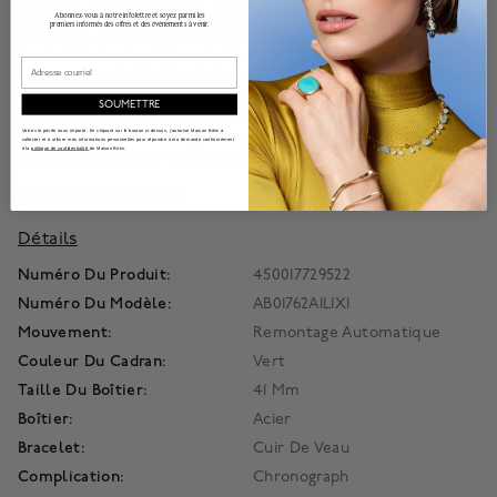
Breitling, célébration originale du design et de la liberté, rend
Abonnez-vous à notre infolettre et soyez parmi les
premiers informés des offres et des événements à venir.
hommage aux voitures de sport mythiques des années 1960.
Inspirés de la Ford Thunderbird et Mustang, la Chevrolet
Email
Corvette, et la Shelby Cobra. Ces garde-temps sont un clin
d’œil aux modèles Top Time originaux des années 1960 qui
SOUMETTRE
étaient destinés aux « jeunes actifs dynamiques ». Les
interprétations moderne rétro d’aujourd’hui sont peut-être
Votre vie privée nous importe. En cliquant sur le bouton ci-dessus, j'autorise Maison Bikrs à
collecter et à utiliser mes informations personnelles pour répondre à ma demande conformément
à la
politique de confidentialité
de Maison Birks.
encore plus jeunes et libres d’esprit.
Information produit
Détails
Numéro Du Produit:
450017729522
Numéro Du Modèle:
AB01762A1L1X1
Mouvement:
Remontage Automatique
Couleur Du Cadran:
Vert
Taille Du Boîtier:
41 Mm
Boîtier:
Acier
Bracelet:
Cuir De Veau
Complication:
Chronograph