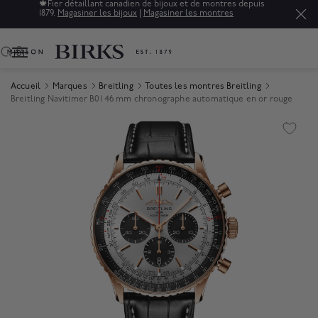
🍁
Fier détaillant canadien de bijoux et de montres depuis
1879.
Magasiner les bijoux
|
Magasiner les montres
0
Accueil
Marques
Breitling
Toutes les montres Breitling
Breitling Navitimer B01 46 mm chronographe automatique en or rouge
Product Images