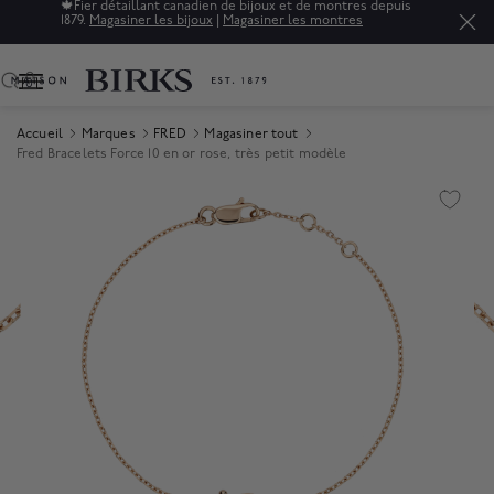
🍁
Fier détaillant canadien de bijoux et de montres depuis
1879.
Magasiner les bijoux
|
Magasiner les montres
0
Accueil
Marques
FRED
Magasiner tout
Fred Bracelets Force 10 en or rose, très petit modèle
Product Images