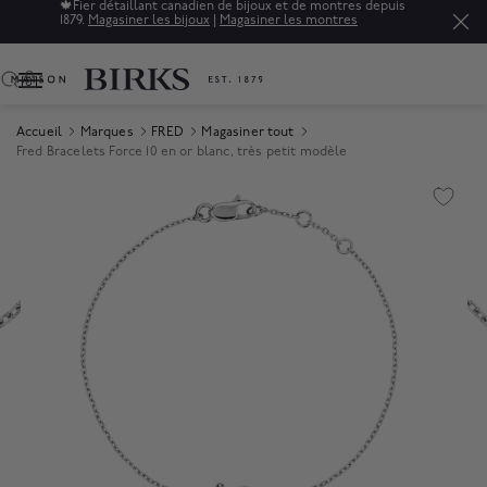
🍁
Fier détaillant canadien de bijoux et de montres depuis
1879.
Magasiner les bijoux
|
Magasiner les montres
0
Accueil
Marques
FRED
Magasiner tout
Fred Bracelets Force 10 en or blanc, très petit modèle
Product Images