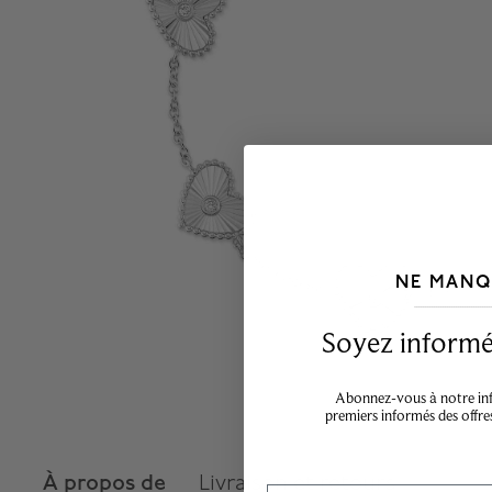
NE MANQ
___________________________________
Soyez informé,
Abonnez-vous à notre info
premiers informés des offre
À propos de
Livraison et retours