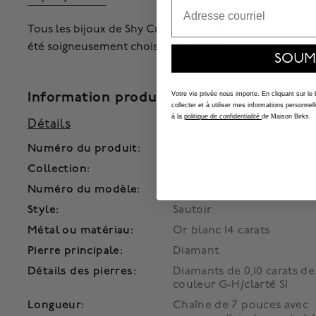
Email
Tous les bijoux de Shy Creation sont réalisés à la main 
été soigneusement choisies à la main.
SOUM
Information produit
Votre vie privée nous importe. En cliquant sur le
collecter et à utiliser mes informations person
à la
politique de confidentialité
de Maison Birks.
Détails
Numéro du produit:
450018731647
Collection:
Heart
Numéro du modèle:
SC55025483
Style:
Sautoir
Métal ou matériau:
Or blanc 14 carats
Pierre principale:
Diamant
Détails des pierres:
Diamants de 0,10 carats de
couleur G-H/clarté SI
Longueur:
Chaîne de 7 pouces avec