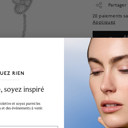
Partager
20 paiements sa
Appliquez
A
Cet article est une exc
UEZ RIEN
___________________________________
 soyez inspiré
lettre et soyez parmi les
s et des événements à venir.