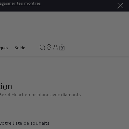
agasiner les montres
ques
Solde
0
tion
 Bezel Heart en or blanc avec diamants
votre liste de souhaits