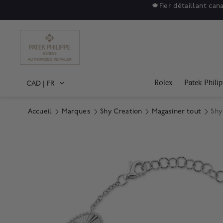
🍁
Fier détaillant can
Rolex
Patek Phili
CAD
|
FR
Accueil
Marques
Shy Creation
Magasiner tout
Shy
Product Images