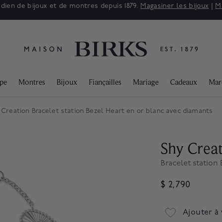
adien de bijoux et de montres depuis 1879.
Magasiner les bijoux
|
M
ppe
Montres
Bijoux
Fiançailles
Mariage
Cadeaux
Mar
 Creation Bracelet station Bezel Heart en or blanc avec diamants
Shy Crea
Bracelet station
$ 2,790
Ajouter à 