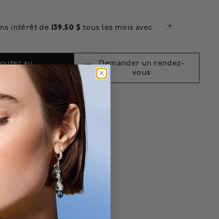
139.50 $
ns intérêt de
tous les mois avec
.*
jouter au
Demander un rendez-
panier
vous
lusivité en ligne.