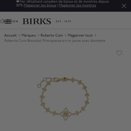
🍁
Fier détaillant canadien de bijoux et de montres depuis
1879.
Magasiner les bijoux
|
Magasiner les montres
0
Accueil
Marques
Roberto Coin
Magasiner tout
Roberto Coin Bracelet Principessa en or jaune avec diamants
Product Images