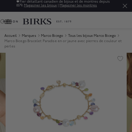
🍁
Fier détaillant canadien de bijoux et de montres depuis
1879.
Magasiner les bijoux
|
Magasiner les montres
0
Accueil
Marques
Marco Bicego
Tous les bijoux Marco Bicego
Marco Bicego Bracelet Paradise en or jaune avec pierres de couleur et
perles
Product Images