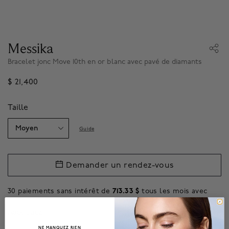
Messika
Bracelet jonc Move 10th en or blanc avec pavé de diamants
$ 21,400
Taille
Guide
Demander un rendez-vous
30 paiements sans intérêt de
713.33 $
tous les mois avec
.*
Appliquez
NE MANQUEZ RIEN