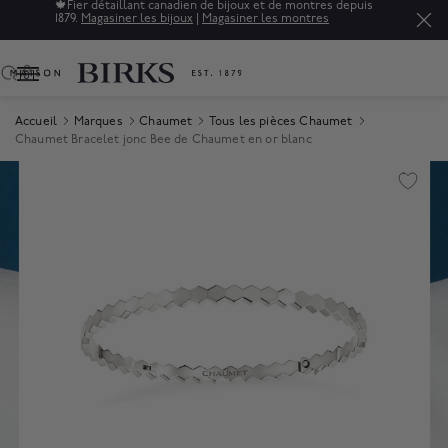
🍁
Fier détaillant canadien de bijoux et de montres depuis
1879.
Magasiner les bijoux
|
Magasiner les montres
0
Accueil
Marques
Chaumet
Tous les pièces Chaumet
Chaumet Bracelet jonc Bee de Chaumet en or blanc
Product Images