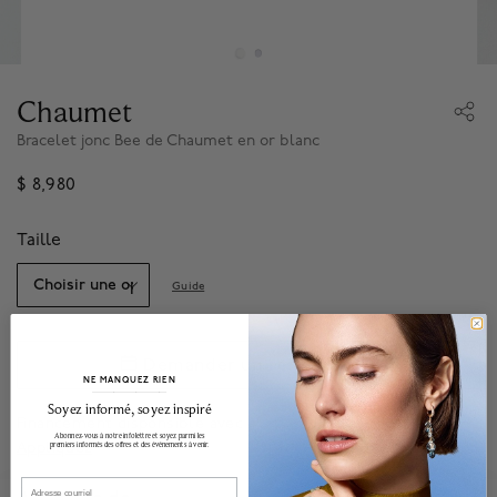
Chaumet
Bracelet jonc Bee de Chaumet en or blanc
$ 8,980
Taille
Guide
Demander un rendez-vous
NE MANQUEZ RIEN
______________________________________________________________________
Soyez informé, soyez inspiré
Financement disponsible avec
.*
Abonnez-vous à notre infolettre et soyez parmi les
Appliquez
premiers informés des offres et des événements à venir.
Email