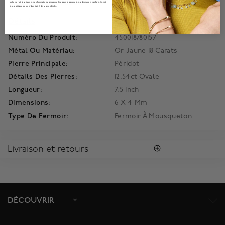
Information produit
collecter et à utiliser mes informations personnelles pour répondre à ma demande conformément
à la
politique de confidentialité
de Maison Birks.
Détails
Numéro Du Produit:
450018780157
Métal Ou Matériau:
Or Jaune 18 Carats
Pierre Principale:
Péridot
Détails Des Pierres:
12.54ct Ovale
Longueur:
7.5 Inch
Dimensions:
6 X 4 Mm
Type De Fermoir:
Fermoir À Mousqueton
Livraison et retours
RETOURS
Pour tous les articles en soldes, nous accepterons un
échange ou un remboursement dans les 10 jours suivant la
livraison, à condition que la marchandise n’ait pas été portée,
DÉCOUVRIR
n’ait pas été modifiée, et n'a pas été gravée. Les retours, les
réclamations, les remplacements de pile ou les services