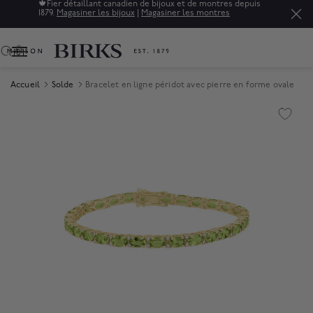
🍁
Fier détaillant canadien de bijoux et de montres depuis
1879.
Magasiner les bijoux
|
Magasiner les montres
0
Accueil
Solde
Bracelet en ligne péridot avec pierre en forme ovale
Product Images