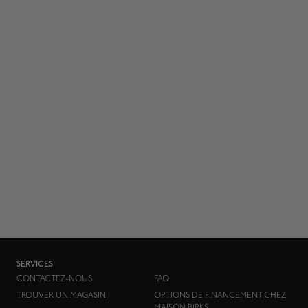
SERVICES
CONTACTEZ-NOUS
FAQ
TROUVER UN MAGASIN
OPTIONS DE FINANCEMENT CHEZ
MAISON BIRKS