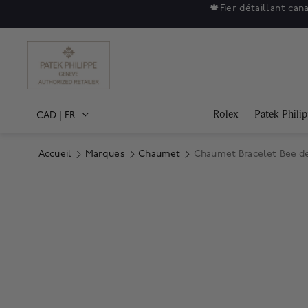
🍁
Fier détaillant can
Rolex
Patek Phili
CAD
|
FR
Accueil
Marques
Chaumet
Chaumet Bracelet Bee d
Product Images