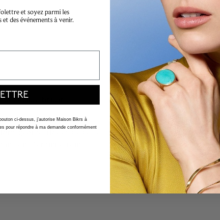
lettre et soyez parmi les
s et des événements à venir.
ETTRE
nts taille brillant.
Bee de Chaumet se joue du
 bouton ci-dessus, j'autorise Maison Bikrs à
nelles pour répondre à ma demande conformément
ations géométriques de cette
rmant une féminité reine.