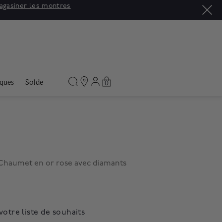
agasiner les montres
ques
Solde
0
 Chaumet en or rose avec diamants
votre liste de souhaits