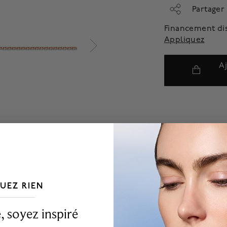
Partager
Financement di
Appliquez
A
UEZ RIEN
___________________________________
 soyez inspiré