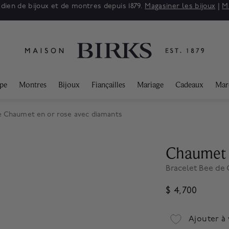
adien de bijoux et de montres depuis 1879.
Magasiner les bijoux
|
M
ppe
Montres
Bijoux
Fiançailles
Mariage
Cadeaux
Mar
e Chaumet en or rose avec diamants
Chaumet
Bracelet Bee de
$ 4,700
Ajouter à 