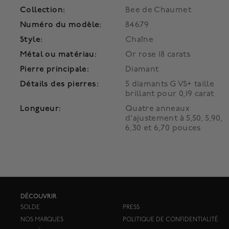
Collection:
Bee de Chaumet
Numéro du modèle:
84679
Style:
Chaîne
Métal ou matériau:
Or rose 18 carats
Pierre principale:
Diamant
Détails des pierres:
5 diamants G VS+ taille
brillant pour 0,19 carat
Longueur:
Quatre anneaux
d'ajustement à 5,50, 5,90,
6,30 et 6,70 pouces
DÉCOUVRIR
SOLDE
PRESS
NOS MARQUES
POLITIQUE DE CONFIDENTIALITÉ