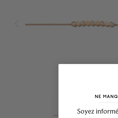
NE MANQ
___________________________________
Soyez informé,