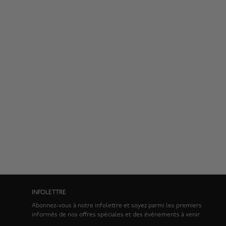
INFOLETTRE
Abonnez-vous à notre infolettre et soyez parmi les premiers
informés de nos offres spéciales et des événements à venir.