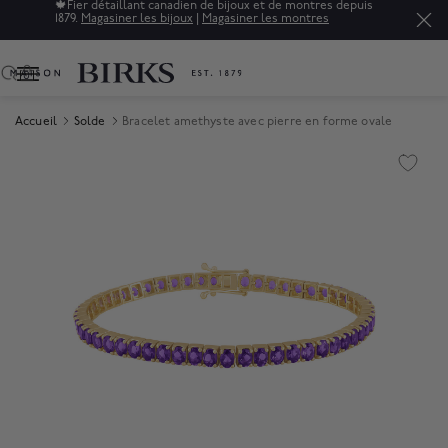
🍁
Fier détaillant canadien de bijoux et de montres depuis
1879.
Magasiner les bijoux
|
Magasiner les montres
0
Accueil
Solde
Bracelet amethyste avec pierre en forme ovale
Product Images