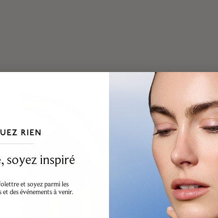
UEZ RIEN
___________________________________
 soyez inspiré
lettre et soyez parmi les
s et des événements à venir.