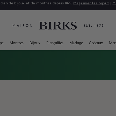
 : jusqu'à 50% de rabais sur une sélection de bijoux raffinés.*
Mag
ppe
Montres
Bijoux
Fiançailles
Mariage
Cadeaux
Mar