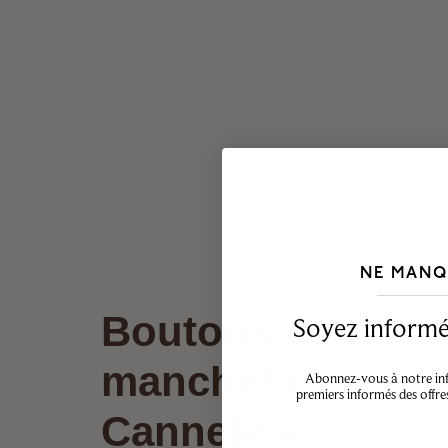
NE MANQ
___________________________________
Boutons de
Soyez informé,
manchette «
Abonnez-vous à notre info
premiers informés des offre
Cannelé »