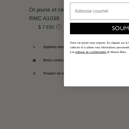
Email
Or jaune et céramique
RMC
A1038
$ 7 650
i
SOUM
Votre vie privée nous importe. En cliquant sur le
Appelez-nous
collecter et à utiliser mes informations person
à la
politique de confidentialité
de Maison Birks.
Nous contacter
Trouver un magasin