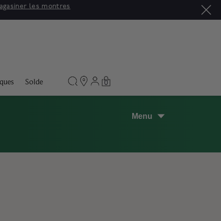
asiner
ques
Solde
0
Menu