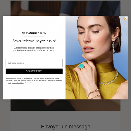
NE MANQUEZ RIEN
______________________________________________________________________
Soyez informé, soyez inspiré
Abonnez-vous à notre infolettre et soyez parmi les
premiers informés des offres et des événements à venir.
Email
SOUMETTRE
Votre vie privée nous importe. En cliquant sur le bouton ci-dessus, j'autorise Maison Bikrs à
collecter et à utiliser mes informations personnelles pour répondre à ma demande conformément
à la
politique de confidentialité
de Maison Birks.
Envoyer un message