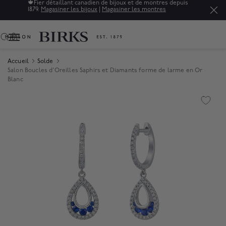
🍁
Fier détaillant canadien de bijoux et de montres depuis
1879.
Magasiner les bijoux
|
Magasiner les montres
0
Accueil
Solde
Salon Boucles d'Oreilles Saphirs et Diamants forme de larme en Or
Blanc
Product Images