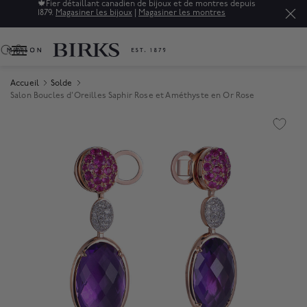
🍁
Fier détaillant canadien de bijoux et de montres depuis
1879.
Magasiner les bijoux
|
Magasiner les montres
0
Accueil
Solde
Salon Boucles d'Oreilles Saphir Rose et Améthyste en Or Rose
Product Images