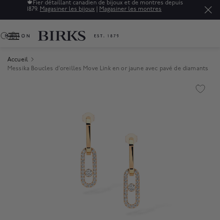
🍁
Fier détaillant canadien de bijoux et de montres depuis
1879.
Magasiner les bijoux
|
Magasiner les montres
0
Accueil
Messika Boucles d'oreilles Move Link en or jaune avec pavé de diamants
Product Images