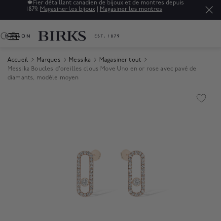
🍁
Fier détaillant canadien de bijoux et de montres depuis
1879.
Magasiner les bijoux
|
Magasiner les montres
0
Accueil
Marques
Messika
Magasiner tout
Messika Boucles d'oreilles clous Move Uno en or rose avec pavé de
diamants, modèle moyen
Product Images