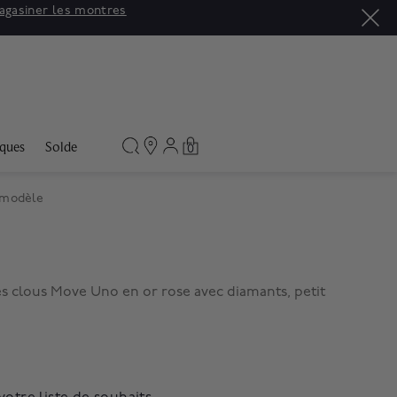
agasiner les montres
ques
Solde
0
t modèle
es clous Move Uno en or rose avec diamants, petit