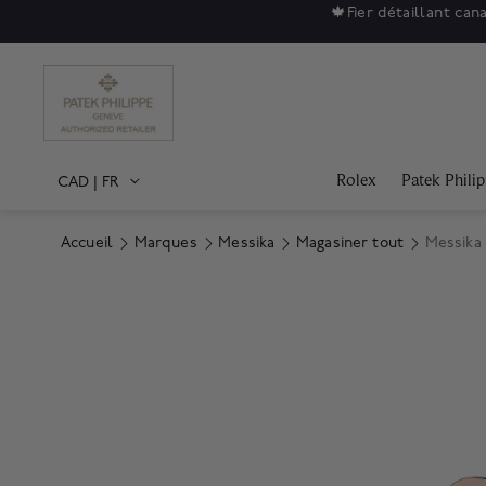
🍁
Fier détaillant can
Rolex
Patek Phili
CAD
|
FR
Accueil
Marques
Messika
Magasiner tout
Messika 
Product Images