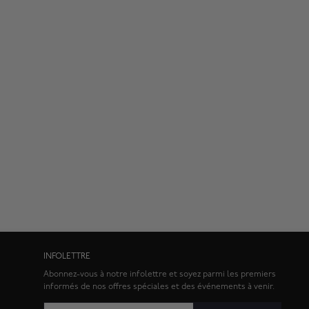
INFOLETTRE
Abonnez-vous à notre infolettre et soyez parmi les premiers
informés de nos offres spéciales et des événements à venir.