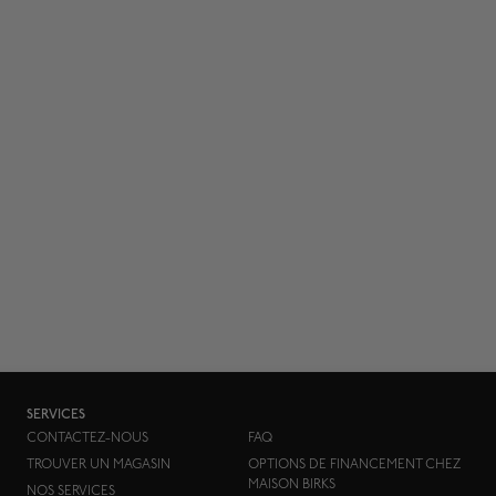
SERVICES
CONTACTEZ-NOUS
FAQ
TROUVER UN MAGASIN
OPTIONS DE FINANCEMENT CHEZ
MAISON BIRKS
NOS SERVICES