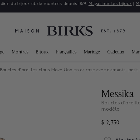
adien de bijoux et de montres depuis 1879.
Magasiner les bijoux
|
M
ppe
Montres
Bijoux
Fiançailles
Mariage
Cadeaux
Mar
Boucles d'oreilles clous Move Uno en or rose avec diamants, peti
Messika
Boucles d'oreill
modèle
$ 2,330