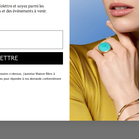
lettre et soyez parmi les
s et des événements à venir.
ETTRE
8 carats serties d’un
conique de la Maison.
 bouton ci-dessus, j'autorise Maison Bikrs à
d'oreilles diamant en or
nelles pour répondre à ma demande conformément
lus sophistiqué, et