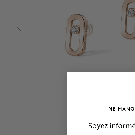
NE MANQ
___________________________________
Soyez informé,