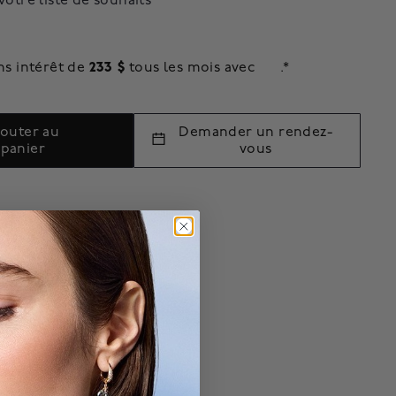
votre liste de souhaits
233 $
ns intérêt de
tous les mois avec
.*
jouter au
Demander un rendez-
panier
vous