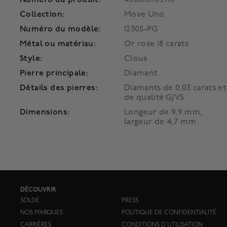
Collection:
Move Uno
Numéro du modèle:
12305-PG
Métal ou matériau:
Or rose 18 carats
Style:
Clous
Pierre principale:
Diamant
Détails des pierres:
Diamants de 0,03 carats et
de qualité G/VS
Dimensions:
Longeur de 9,9 mm,
largeur de 4,7 mm
DÉCOUVRIR
SOLDE
PRESS
NOS MARQUES
POLITIQUE DE CONFIDENTIALITÉ
CARRIÈRES
CONDITIONS D'UTILISATION