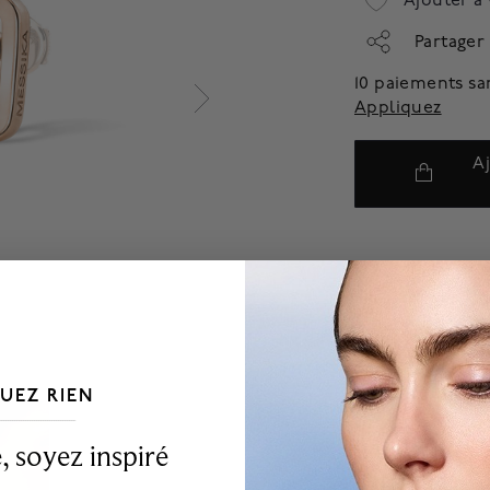
Ajouter à 
Partager
10 paiements sa
Appliquez
A
UEZ RIEN
___________________________________
 soyez inspiré