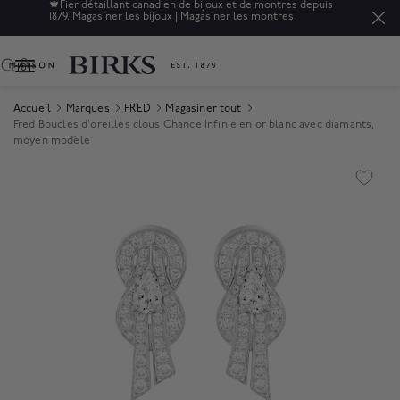
🍁
Fier détaillant canadien de bijoux et de montres depuis
1879.
Magasiner les bijoux
|
Magasiner les montres
0
Accueil
Marques
FRED
Magasiner tout
Fred Boucles d'oreilles clous Chance Infinie en or blanc avec diamants,
moyen modèle
Product Images