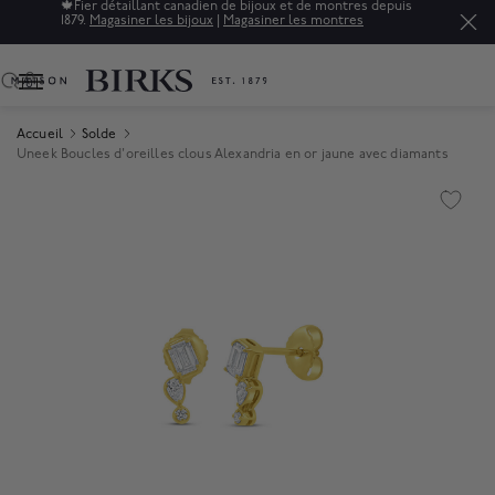
🍁
Fier détaillant canadien de bijoux et de montres depuis
1879.
Magasiner les bijoux
|
Magasiner les montres
0
Accueil
Solde
Uneek Boucles d'oreilles clous Alexandria en or jaune avec diamants
Product Images