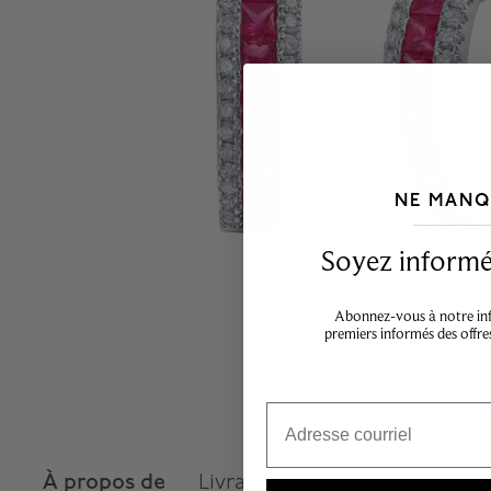
NE MANQ
___________________________________
Soyez informé,
Abonnez-vous à notre info
premiers informés des offre
Email
À propos de
Livraison et retours