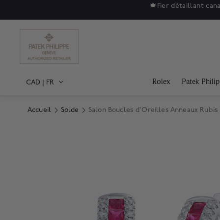
🍁
Fier détaillant can
Rolex
Patek Phili
CAD
|
FR
Accueil
Solde
Salon Boucles d'Oreilles Anneaux Rubis
Product Images