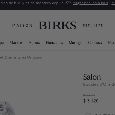
adien de bijoux et de montres depuis 1879.
Magasiner les bijoux
|
M
ppe
Montres
Bijoux
Fiançailles
Mariage
Cadeaux
Mar
 et Diamants en Or Blanc
Salon
Boucles d'Oreil
Price reduced fro
$ 5,700
$ 3,420