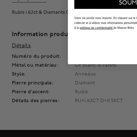
SOUM
Rubis 1.62ct & Diamants 0.55ct, boucles d'oreilles or bla
Votre vie privée nous importe. En cliquant sur le
collecter et à utiliser mes informations person
à la
politique de confidentialité
de Maison Birks.
Information produit
Détails
Numéro du produit:
450018890382
Métal ou matériau:
Or blanc 18 carats
Style:
Anneaux
Pierre principale:
Diamant
Pierre d'accent:
Rubis
Détails des pierres:
RU=1.62CT D=0.55CT