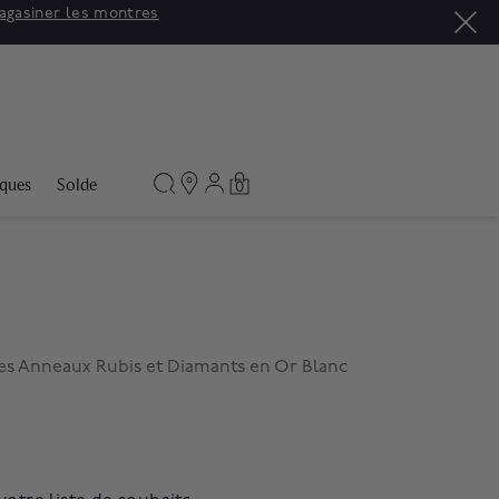
agasiner les montres
ques
Solde
0
les Anneaux Rubis et Diamants en Or Blanc
m