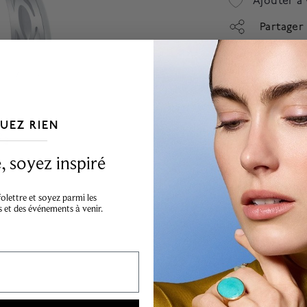
Ajouter à 
Partager
Financement di
Appliquez
A
UEZ RIEN
___________________________________
Les articles en solde 
 soyez inspiré
lettre et soyez parmi les
s et des événements à venir.