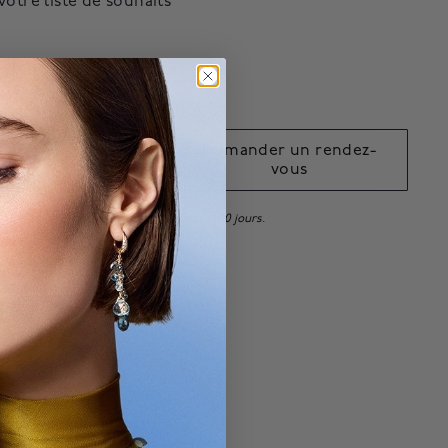
votre liste de souhaits
sponsible avec
.*
jouter au
Demander un rendez-
panier
vous
bénéficient d'une politique de retour de 10 jours.