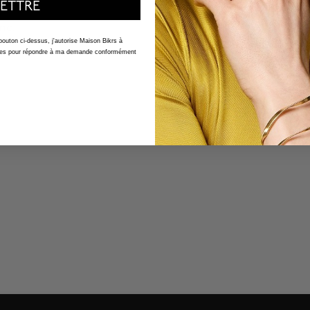
ETTRE
nc.
 bouton ci-dessus, j'autorise Maison Bikrs à
nelles pour répondre à ma demande conformément