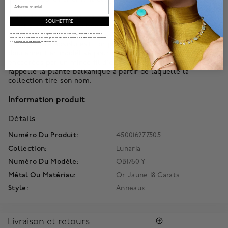
Email
L'une des collections les plus distinctives de la marque,
SOUMETTRE
Lunaria s'inspire de la beauté des formes de la nature pour
proposer un design propre, essentiel et grand charme. Le
Votre vie privée nous importe. En cliquant sur le bouton ci-dessus, j'autorise Maison Bikrs à
collecter et à utiliser mes informations personnelles pour répondre à ma demande conformément
à la
politique de confidentialité
de Maison Birks.
protagoniste absolu est l'or jaune 18 carats: gravé à la main
doucement et modélisé pour obtenir des feuilles légères
encadrées par un mince fil d'or brillant contrasté, qui
rappelle la plante balkanique à partir de laquelle la
collection tire son nom.
Information produit
Détails
Numéro Du Produit:
450016277505
Collection:
Lunaria
Numéro Du Modèle:
OB1760 Y
Métal Ou Matériau:
Or Jaune 18 Carats
Style:
Anneaux
Livraison et retours