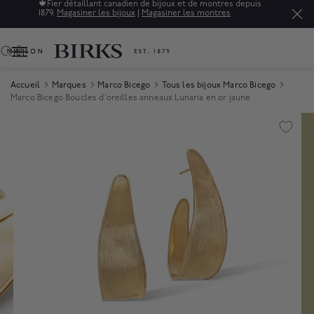
🍁
Fier détaillant canadien de bijoux et de montres depuis
1879.
Magasiner les bijoux
|
Magasiner les montres
0
Accueil
Marques
Marco Bicego
Tous les bijoux Marco Bicego
Marco Bicego Boucles d'oreilles anneaux Lunaria en or jaune
Product Images