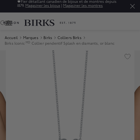
🍁
Fier détaillant canadien de bijoux et de montres depuis
1879.
Magasiner les bijoux
|
Magasiner les montres
0
Accueil
Marques
Birks
Colliers Birks
MD
Birks Iconic
Collier pendentif Splash en diamants, or blanc
Product Images