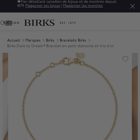
🍁
Fier détaillant canadien de bijoux et de montres depuis
1879.
Magasiner les bijoux
|
Magasiner les montres
0
Accueil
Marques
Birks
Bracelets Birks
Birks Dare to Dream® Bracelet en petit diamants et trio d'or
Product Images