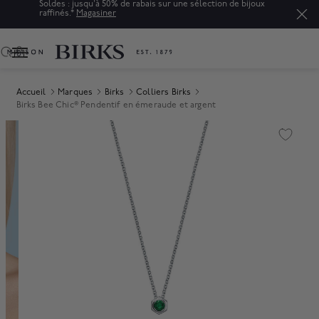
Soldes : jusqu'à 50% de rabais sur une sélection de bijoux
raffinés.*
Magasiner
0
Accueil
Marques
Birks
Colliers Birks
Birks Bee Chic® Pendentif en émeraude et argent
Product Images