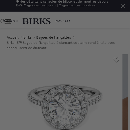
🍁
Fier détaillant canadien de bijoux et de montres depuis
1879.
Magasiner les bijoux
|
Magasiner les montres
0
Accueil
Birks
Bagues de fiançailles
Birks 1879 Bague de fiançailles à diamant solitaire rond à halo avec
anneau serti de diamant
Product Images