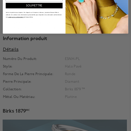
band, the bridge, and the bezel accents.
SOUMETTRE
Available in platinum, 18k white gold, 18k yellow gold, and 18k
Votre vie privée nous importe. En cliquant sur le bouton ci-dessus, j'autorise Maison Bikrs à
collecter et à utiliser mes informations personnelles pour répondre à ma demande conformément
rose gold, bezel-set diamond, matching wedding bands
à la
politique de confidentialité
de Maison Birks.
available. More ring sizes and carat weights available upon
special order.
Contact us
for more information.
Information produit
Détails
Numéro Du Produit:
ESNH-PL
Style:
Halo Pavé
Forme De La Pierre Principale:
Ronde
Pierre Principale:
Diamant
Collection:
Birks 1879 ™
Métal Ou Matériau:
Platine
Birks 1879
MC