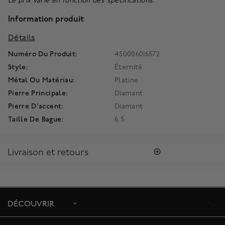
Le prix varie en fonction des spécifications.
Information produit
Détails
Numéro Du Produit:
450006016572
Style:
Éternité
Métal Ou Matériau:
Platine
Pierre Principale:
Diamant
Pierre D'accent:
Diamant
Taille De Bague:
6.5
Livraison et retours
LIVRAISON
Tous les achats vous sont envoyés dans une Boîte Bleue
MD
Birks
signature.
DÉCOUVRIR
Profitez de la livraison régulière gratuite au Canada. Pour
s'assurer la satisfaction de la réception des colis, toutes les