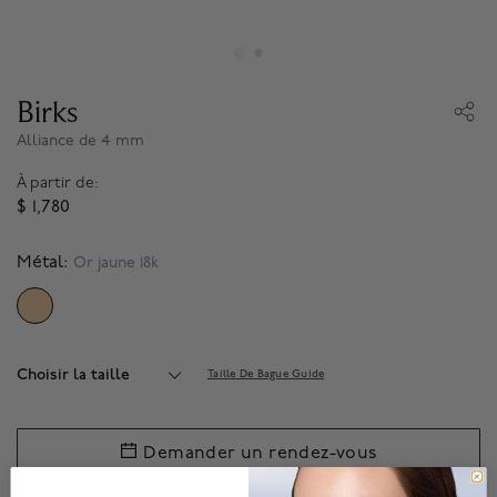
Birks
Alliance de 4 mm
À partir de:
$ 1,780
Métal:
Or jaune 18k
SELECTED
Choisir la taille
Taille De Bague Guide
Demander un rendez-vous