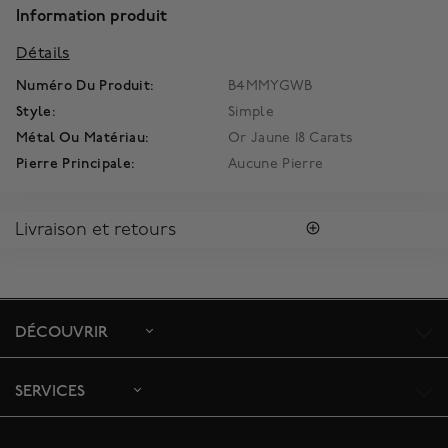
Information produit
Détails
Numéro Du Produit:
B4MMYGWB
Style:
Simple
Métal Ou Matériau:
Or Jaune 18 Carats
Pierre Principale:
Aucune Pierre
Livraison et retours
LIVRAISON
Tous les achats vous sont envoyés dans une Boîte Bleue
MD
Birks
signature.
DÉCOUVRIR
Profitez de la livraison régulière gratuite au Canada. Pour
s'assurer la satisfaction de la réception des colis, toutes les
livraisons requièrent une signature confirmant sa réception.
SERVICES
Le délai de livraison estimé est de 5 à 7 jours ouvrables.
Pour toute commande depuis l’extérieur du Canada, veuillez