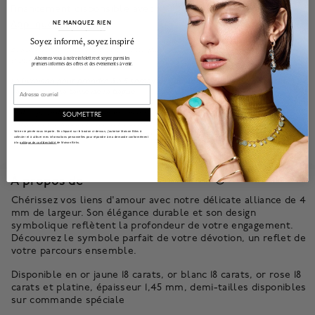
Financement disponsible avec
.*
Appliquez
NE MANQUEZ RIEN
______________________________________________________________________
Soyez informé, soyez inspiré
Besoin d'aide pour trouver la taille parfaite ? Notre
baguier
vous aidera à
Abonnez-vous à notre infolettre et soyez parmi les
trouver votre taille.
premiers informés des offres et des événements à venir.
La livraison peut prendre 3 à 5 semaines supplémentaires. Le prix peut
Email
varier selon la taille de la bague.
Notre garantie sur nos bijoux assure la protection et l'entretien de vos
SOUMETTRE
magnifiques bijoux selon les normes les plus élevées possibles, afin que
vous puissiez en jouir durant les années à venir.
En savoir plus
.
Votre vie privée nous importe. En cliquant sur le bouton ci-dessus, j'autorise Maison Bikrs à
collecter et à utiliser mes informations personnelles pour répondre à ma demande conformément
à la
politique de confidentialité
de Maison Birks.
À propos de
Chérissez vos liens d'amour avec notre délicate alliance de 4
mm de largeur. Son élégance durable et son design
symbolique reflètent la profondeur de votre engagement.
Découvrez le symbole parfait de votre dévotion, un reflet de
votre parcours ensemble.
Disponible en or jaune 18 carats, or blanc 18 carats, or rose 18
carats et platine, épaisseur 1,45 mm, demi-tailles disponibles
sur commande spéciale