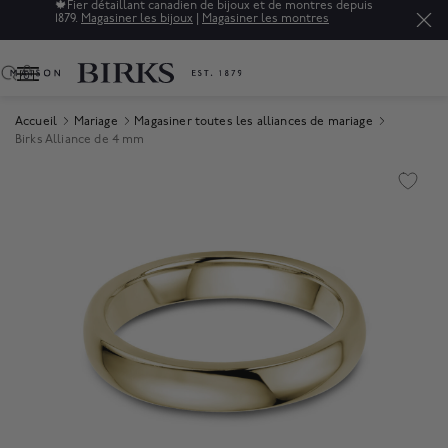
ien de bijoux et de montres depuis
Soldes : jusqu'à 50% de rabai
ux
|
Magasiner les montres
raffinés.*
Magasiner
0
Accueil
Mariage
Magasiner toutes les alliances de mariage
Birks Alliance de 4 mm
Product Images