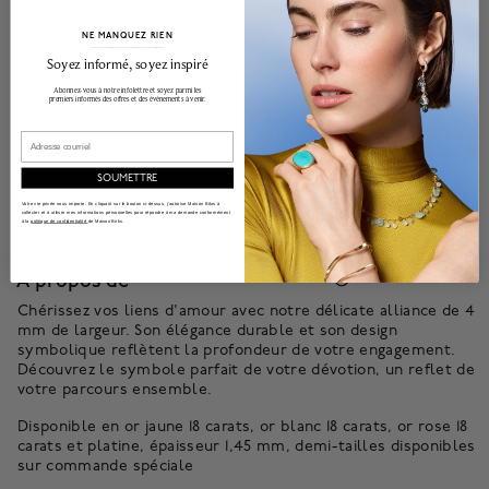
Financement disponsible avec
.*
Appliquez
NE MANQUEZ RIEN
______________________________________________________________________
Soyez informé, soyez inspiré
Besoin d'aide pour trouver la taille parfaite ? Notre
baguier
vous aidera à
Abonnez-vous à notre infolettre et soyez parmi les
trouver votre taille.
premiers informés des offres et des événements à venir.
La livraison peut prendre 3 à 5 semaines supplémentaires. Le prix peut
Email
varier selon la taille de la bague.
Notre garantie sur nos bijoux assure la protection et l'entretien de vos
SOUMETTRE
magnifiques bijoux selon les normes les plus élevées possibles, afin que
vous puissiez en jouir durant les années à venir.
En savoir plus
.
Votre vie privée nous importe. En cliquant sur le bouton ci-dessus, j'autorise Maison Bikrs à
collecter et à utiliser mes informations personnelles pour répondre à ma demande conformément
à la
politique de confidentialité
de Maison Birks.
À propos de
Chérissez vos liens d'amour avec notre délicate alliance de 4
mm de largeur. Son élégance durable et son design
symbolique reflètent la profondeur de votre engagement.
Découvrez le symbole parfait de votre dévotion, un reflet de
votre parcours ensemble.
Disponible en or jaune 18 carats, or blanc 18 carats, or rose 18
carats et platine, épaisseur 1,45 mm, demi-tailles disponibles
sur commande spéciale