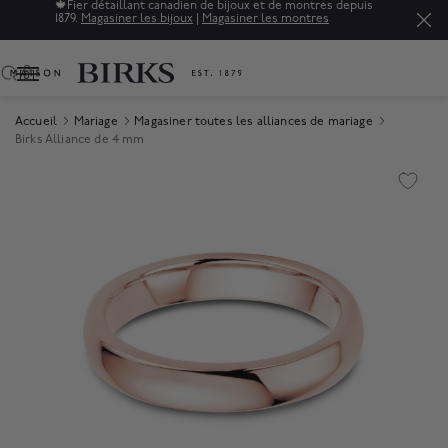
🍁
Fier détaillant canadien de bijoux et de montres depuis
1879.
Magasiner les bijoux
|
Magasiner les montres
0
Accueil
Mariage
Magasiner toutes les alliances de mariage
Birks Alliance de 4 mm
Product Images