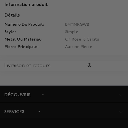
Information produit
Détails
Numéro Du Produit:
B4MMRGWB
Style:
Simple
Métal Ou Matériau:
Or Rose 18 Carats
Pierre Principale:
Aucune Pierre
Livraison et retours
LIVRAISON
Tous les achats vous sont envoyés dans une Boîte Bleue
MD
Birks
signature.
DÉCOUVRIR
Profitez de la livraison régulière gratuite au Canada. Pour
s'assurer la satisfaction de la réception des colis, toutes les
livraisons requièrent une signature confirmant sa réception.
SERVICES
Le délai de livraison estimé est de 5 à 7 jours ouvrables.
Pour toute commande depuis l’extérieur du Canada, veuillez