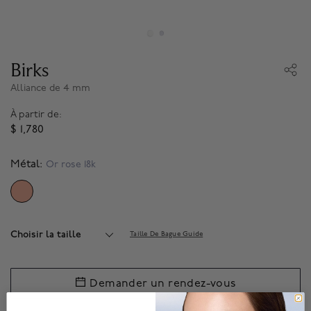
Birks
Alliance de 4 mm
À partir de:
$ 1,780
Métal:
Or rose 18k
SELECTED
Choisir la taille
Taille De Bague Guide
Demander un rendez-vous