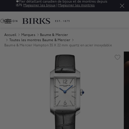
🍁
Fier détaillant canadien de bijoux et de montres depuis
1879.
Magasiner les bijoux
|
Magasiner les montres
0
Accueil
Marques
Baume & Mercier
Toutes les montres Baume & Mercier
Baume & Mercier Hampton 35 X 22 mm quartz en acier inoxydable
Product Images