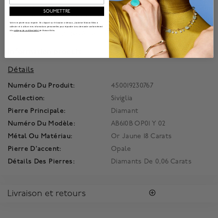
et s'inspire des nuances et des traditions de cette ville
SOUMETTRE
magique. Fines chaînes en or jaune doré entrecoupées de
petits opposés baroques, gravées à la main et parfois
Votre vie privée nous importe. En cliquant sur le bouton ci-dessus, j'autorise Maison Bikrs à
collecter et à utiliser mes informations personnelles pour répondre à ma demande conformément
à la
politique de confidentialité
de Maison Birks.
agrémentées d'un pavé de diamants.
Information produit
Détails
Numéro Du Produit:
450019230767
Collection:
Siviglia
Pierre Principale:
Diamant
Numéro Du Modèle:
AB610B OP01 Y 02
Métal Ou Matériau:
Or Jaune 18 Carats
Pierre D'accent:
Opale
Détails Des Pierres:
Diamants De 0,06 Carats
Livraison et retours
LIVRAISON