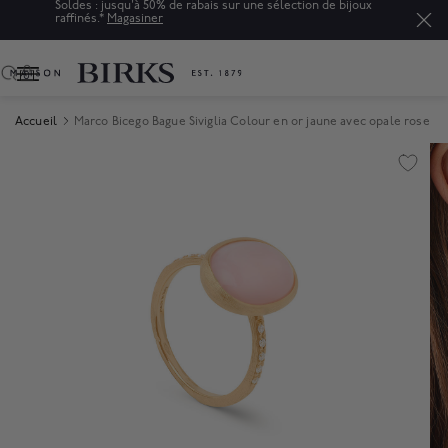
Soldes : jusqu'à 50% de rabais sur une sélection de bijoux
raffinés.*
Magasiner
0
Accueil
Marco Bicego Bague Siviglia Colour en or jaune avec opale rose
Product Images