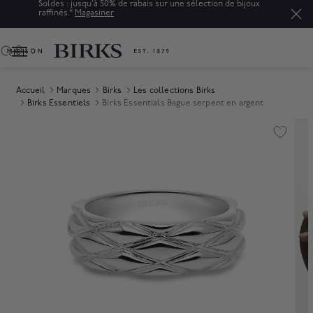
Soldes : jusqu'à 50% de rabais sur une sélection de bijoux
raffinés.*
Magasiner
0
Accueil
Marques
Birks
Les collections Birks
Birks Essentiels
Birks Essentials Bague serpent en argent
Product Images