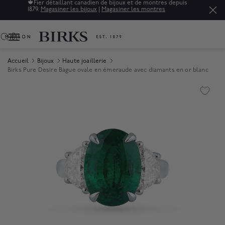
🍁
Fier détaillant canadien de bijoux et de montres depuis
1879.
Magasiner les bijoux
|
Magasiner les montres
0
Accueil
Bijoux
Haute joaillerie
Birks Pure Desire Bague ovale en émeraude avec diamants en or blanc
Product Images