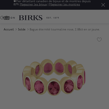
🍁
Fier détaillant canadien de bijoux et de montres depuis
1879.
Magasiner les bijoux
|
Magasiner les montres
0
Accueil
Solde
Bague éternité tourmaline rose, 2.88ct en or jaune.
Product Images