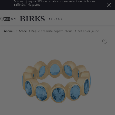
Soldes : jusqu'à 50% de rabais sur une sélection de bijoux
raffinés.*
Magasiner
0
Accueil
Solde
Bague éternité topaze bleue, 4.12ct en or jaune.
Product Images