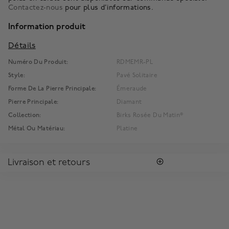
Contactez‑nous
pour plus d’informations.
Information produit
Détails
Numéro Du Produit:
RDMEMR-PL
Style:
Pavé Solitaire
Forme De La Pierre Principale:
Émeraude
Pierre Principale:
Diamant
Collection:
Birks Rosée Du Matin®
Métal Ou Matériau:
Platine
Livraison et retours
LIVRAISON
Tous les achats vous sont envoyés dans une Boîte Bleue
MD
Birks
signature.
Profitez de la livraison régulière gratuite au Canada. Pour