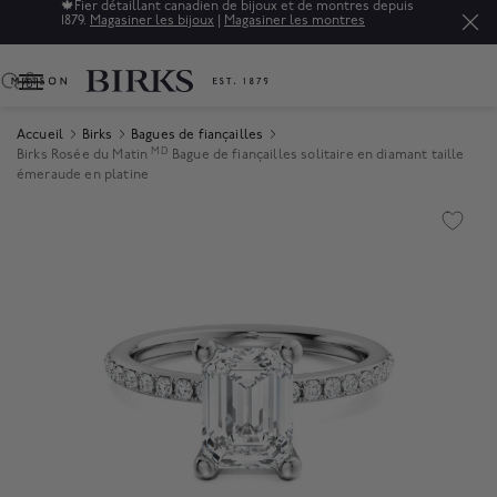
🍁
Fier détaillant canadien de bijoux et de montres depuis
1879.
Magasiner les bijoux
|
Magasiner les montres
0
Accueil
Birks
Bagues de fiançailles
MD
Birks Rosée du Matin
Bague de fiançailles solitaire en diamant taille
émeraude en platine
Product Images