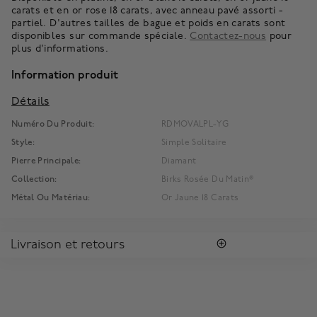
carats et en or rose 18 carats, avec anneau pavé assorti -
partiel. D'autres tailles de bague et poids en carats sont
disponibles sur commande spéciale.
Contactez-nous
pour
plus d'informations.
Information produit
Détails
Numéro Du Produit:
RDMOVALPL-YG
Style:
Simple Solitaire
Pierre Principale:
Diamant
Collection:
Birks Rosée Du Matin®
Métal Ou Matériau:
Or Jaune 18 Carats
Livraison et retours
LIVRAISON
Tous les achats vous sont envoyés dans une Boîte Bleue
MD
Birks
signature.