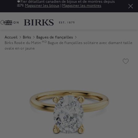
🍁
Fier détaillant canadien de bijoux et de montres depuis
1879.
Magasiner les bijoux
|
Magasiner les montres
0
Accueil
Birks
Bagues de fiançailles
MD
Birks Rosée du Matin
Bague de fiançailles solitaire avec diamant taille
ovale en or jaune
Product Images