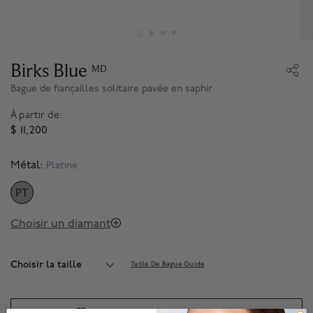
Birks Blue
MD
Bague de fiançailles solitaire pavée en saphir
À partir de:
$ 11,200
Métal:
Platine
PT
SELECTED
Choisir un diamant
Choisir la taille
Taille De Bague Guide