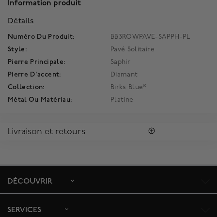
Information produit
Détails
Numéro Du Produit:
BB3ROWPAVE-SAPPH-PL
Style:
Pavé Solitaire
Pierre Principale:
Saphir
Pierre D'accent:
Diamant
Collection:
Birks Blue®
Métal Ou Matériau:
Platine
Livraison et retours
LIVRAISON
Tous les achats vous sont envoyés dans une Boîte Bleue
MD
Birks
signature.
DÉCOUVRIR
Profitez de la livraison régulière gratuite au Canada. Pour
s'assurer la satisfaction de la réception des colis, toutes les
livraisons requièrent une signature confirmant sa réception.
SERVICES
Le délai de livraison estimé est de 5 à 7 jours ouvrables.