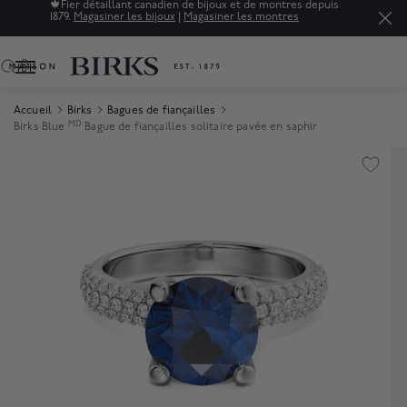
🍁
Fier détaillant canadien de bijoux et de montres depuis
1879.
Magasiner les bijoux
|
Magasiner les montres
0
Accueil
Birks
Bagues de fiançailles
MD
Birks Blue
Bague de fiançailles solitaire pavée en saphir
Product Images