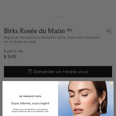
Birks Rosée du Matin
MD
Bague de fiançailles à diamants taille ovale avec bracelet
en or jaune et pavé
À partir de:
$ 5,100
Demander un rendez-vous
Contacter un expert
NE MANQUEZ RIEN
Financement disponsible avec
.*
______________________________________________________________________
Soyez informé, soyez inspiré
Appliquez
Abonnez-vous à notre infolettre et soyez parmi les
premiers informés des offres et des événements à venir.