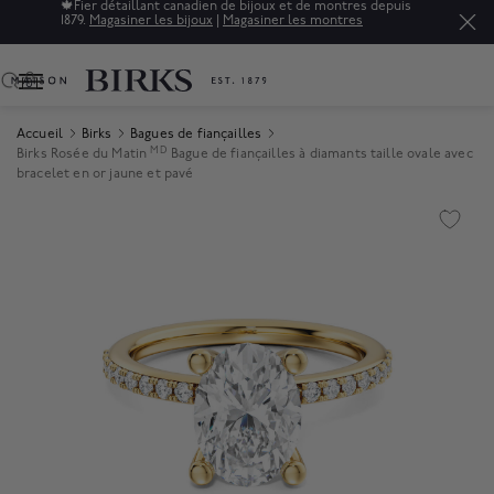
🍁
Fier détaillant canadien de bijoux et de montres depuis
1879.
Magasiner les bijoux
|
Magasiner les montres
0
Accueil
Birks
Bagues de fiançailles
MD
Birks Rosée du Matin
Bague de fiançailles à diamants taille ovale avec
bracelet en or jaune et pavé
Product Images